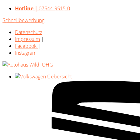
Hotline |
07544-9515-0
Schnellbewerbung
Datenschutz
|
Impressum
|
Facebook
|
Instagram