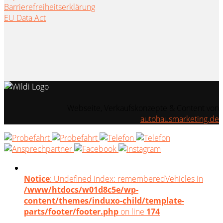
Barrierefreiheitserklärung
EU Data Act
Webseite, Verkaufskonzepte & Content von
autohausmarketing.de
Notice
: Undefined index: rememberedVehicles in
/www/htdocs/w01d8c5e/wp-
content/themes/induxo-child/template-
parts/footer/footer.php
on line
174