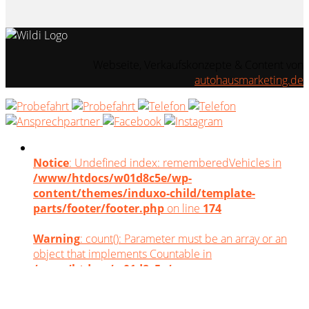
Webseite, Verkaufskonzepte & Content von
autohausmarketing.de
Notice
: Undefined index: rememberedVehicles in
/www/htdocs/w01d8c5e/wp-
content/themes/induxo-child/template-
parts/footer/footer.php
on line
174
Warning
: count(): Parameter must be an array or an
object that implements Countable in
/www/htdocs/w01d8c5e/wp-
content/themes/induxo-child/template-
parts/footer/footer.php
on line
174